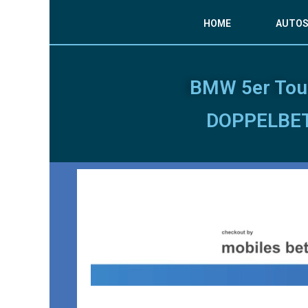
HOME
AUTO
BMW 5er Tou
DOPPELBE