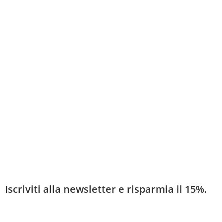
Iscriviti alla newsletter e risparmia il 15%.
Ricevi sconti, novità entusiasmanti, nuovi prodotti e storie sui