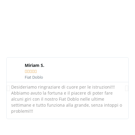
ECCO COSA DICONO I NOSTRI CLIENTI
Miriam S.





Fiat Doblo
Desideriamo ringraziare di cuore per le istruzioni!!!
Abbiamo avuto la fortuna e il piacere di poter fare
alcuni giri con il nostro Fiat Doblo nelle ultime
settimane e tutto funziona alla grande, senza intoppi o
problemi!!!