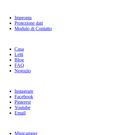
Legale
Impronta
Protezione dati
Modulo di Contatto
A te
Casa
Letti
Blog
FAQ
Negozio
Sociale
Instagram
Facebook
Pinterest
Youtube
Email
Comunità
Minicamper