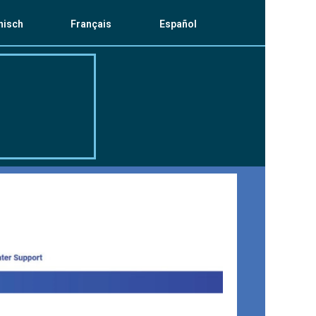
enisch
Français
Español