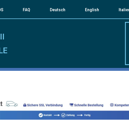
OS
FAQ
Deutsch
English
Itali
II
LE