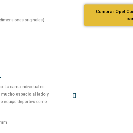
Comprar Opel Co
ca
s dimensiones originales)
l
lo
. La cama individual es
y
mucho espacio al lado y
o equipo deportivo como
0 mm