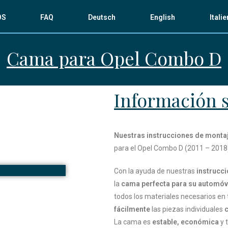
OS
FAQ
Deutsch
English
Itali
Cama para Opel Combo D
Información 
Nuestras instrucciones de montaj
para el Opel Combo D (2011 – 2018)
Con la ayuda de nuestras
instrucci
la
cama perfecta para su automóv
todos los materiales necesarios en
fácilmente
las piezas individuales
c
La cama es
estable, económica
y 