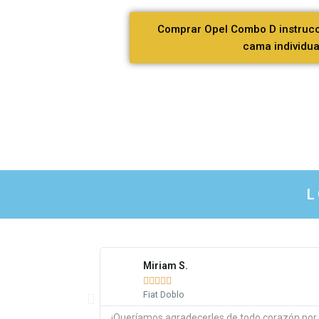
Comprar Opel Combo D instrucc
cama individua
L
Miriam S.





Fiat Doblo
¡Queríamos agradecerles de todo corazón por la