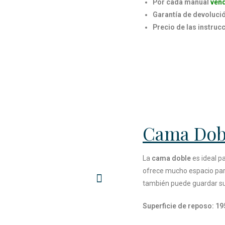
Por cada manual
vend
Garantía de devolució
Precio de las instru
Cama Dob
La
cama doble
es ideal p
ofrece mucho espacio para
también puede guardar suf
Superficie de reposo: 