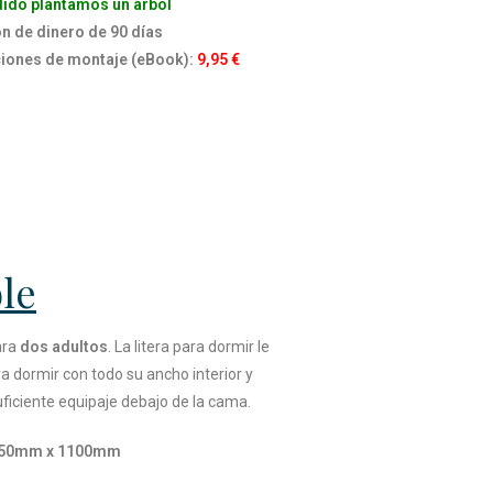
ido plantamos un árbol
n de dinero de 90 días
cciones de montaje (eBook):
9,95 €
le
ara
dos adultos
. La litera para dormir le
 dormir con todo su ancho interior y
iciente equipaje debajo de la cama.
1950mm x 1100mm