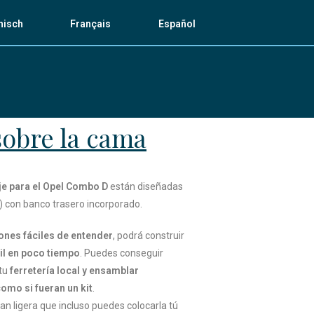
enisch
Français
Español
sobre la cama
e para el Opel Combo D
están diseñadas
 con banco trasero incorporado.
ones fáciles de entender
, podrá construir
il en poco tiempo
. Puedes conseguir
 tu
ferretería local y ensamblar
omo si fueran un kit
.
tan ligera que incluso puedes colocarla tú