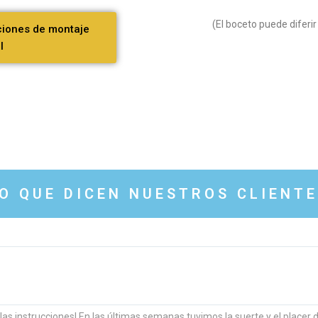
(El boceto puede diferir
iones de montaje
l
O QUE DICEN NUESTROS CLIENT
s instrucciones! En las últimas semanas tuvimos la suerte y el placer d