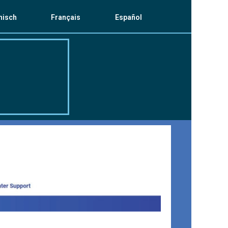
enisch
Français
Español