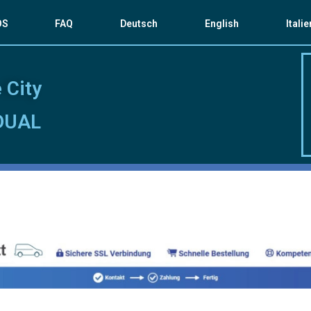
OS
FAQ
Deutsch
English
Itali
 City
DUAL